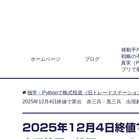
移動平
戦略の
ホームページ
ブログ
真実［Py
プリで
独学・Pythonで株式投資（旧トレードステーシ
2025年12月4日終値で算出 赤三兵・黒三兵 出
2025年12月4日終