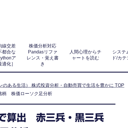
均線交差
株価分析対応
不都合な
Pandasリファ
人間心理からチ
システ
thonア
レンス・覚え書
ャートを読む
ド/カ
最適化］
き
ョンのある生活） 株式投資分析・自動売買で生活を豊かに
TOP
現銘柄 株価ローソク足分析
値で算出 赤三兵・黒三兵