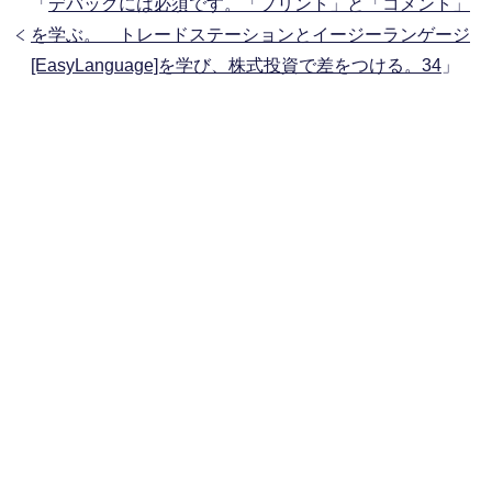
「
デバッグには必須です。「プリント」と「コメント」
を学ぶ。 トレードステーションとイージーランゲージ
[EasyLanguage]を学び、株式投資で差をつける。34
」