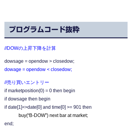
プログラムコード抜粋
//DOWの上昇下降を計算
dowsage = opendow > closedow;
dowage = opendow < closedow;
//売り買いエントリー
if marketposition(0) = 0 then begin
if dowsage then begin
if date[1]<>date[0] and time[0] >= 901 then
buy(“B-DOW”) next bar at market;
end;