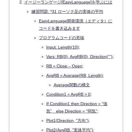
イージーランゲージ[EasyLanguage]を学ぶには
練習問題: *31 ローソク足の実体の平均
EasyLanguage開発環境（エディタ）に
コードを書き込みます
プログラムコードの意味
Input: Length(10);
Vars: RB(0), AvgRB(0), Direction(“”);
RB = Close – Open;
AvgRB = Average(RB, Length);
Average関数の構文
Condition1 = AvgRB > 0;
If Condition1 then Direction = “強
気” else Direction = “弱気”;
Plot1(Direction, “方向”);
Plot2(AvgRB, “実体平均”);