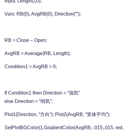
Input: Length(10);
Vars: RB(0), AvgRB(0), Direction(“”);
RB = Close – Open;
AvgRB = Average(RB, Length);
Condition1 = AvgRB > 0;
If Condition1 then Direction = “強気”
else Direction = “弱気”;
Plot1(Direction, “方向”); Plot2(AvgRB, “実体平均”);
SetPlotBGColor(1,GradientColor(AvgRB,-.015,.015, red,