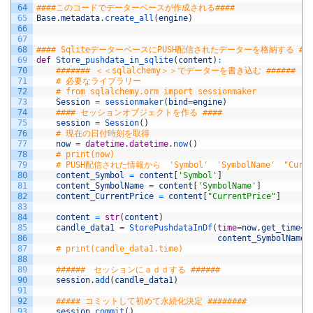
64
####このコードでデーターベースが作成される####
65
Base
.
metadata
.
create_all
(
engine
)
66
67
68
#### SqliteデーターベースにPUSH配信されたデーターを格納する ###
69
def
Store_pushdata_in_sqlite
(
content
)
:
70
####### ＜＜sqlalchemy＞＞でデーターを書き込む ######
71
# 必要なライブラリー
72
# from sqlalchemy.orm import sessionmaker
73
Session
=
sessionmaker
(
bind
=
engine
)
74
#### セッションオブジェクトを作る ####
75
session
=
Session
(
)
76
# 現在の日付時刻を取得
77
now
=
datetime
.
datetime
.
now
(
)
78
# print(now)
79
# PUSH配信された情報から　'Symbol'　'SymbolName'　"Curr
80
content_Symbol
=
content
[
'Symbol'
]
81
content_SymbolName
=
content
[
'SymbolName'
]
82
content_CurrentPrice
=
content
[
"CurrentPrice"
]
83
84
content
=
str
(
content
)
85
candle_data1
=
StorePushdataInDf
(
time
=
now
,
get_time
=
n
86
content_SymbolName
=
87
# print(candle_data1.time)
88
89
######　セッションにａｄｄする ######
90
session
.
add
(
candle_data1
)
91
92
##### コミットして初めて永続化決定 ########
93
session
.
commit
(
)