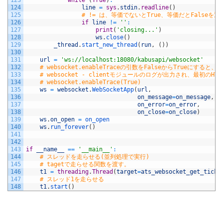
123
while
(
True
)
:
124
line
=
sys
.
stdin
.
readline
(
)
125
# != は、等価でないとTrue、等価だとFalseを返
126
if
line
!=
''
:
127
print
(
'closing...'
)
128
ws
.
close
(
)
129
_thread
.
start_new_thread
(
run
,
(
)
)
130
131
url
=
'ws://localhost:18080/kabusapi/websocket'
132
# websocket.enableTraceの引数をFalseからTrueにすると、
133
# websocket - clientモジュールのログが出力され、最初
134
# websocket.enableTrace(True)
135
ws
=
websocket
.
WebSocketApp
(
url
,
136
on_message
=
on_message
,
137
on_error
=
on_error
,
138
on_close
=
on_close
)
139
ws
.
on_open
=
on_open
140
ws
.
run_forever
(
)
141
142
143
if
__name__
==
'__main__'
:
144
# スレッドを走らせる(並列処理で実行)
145
# tagetで走らせる関数を渡す。
146
t1
=
threading
.
Thread
(
target
=
ats_websocket_get_tick_
147
# スレッド1を走らせる
148
t1
.
start
(
)