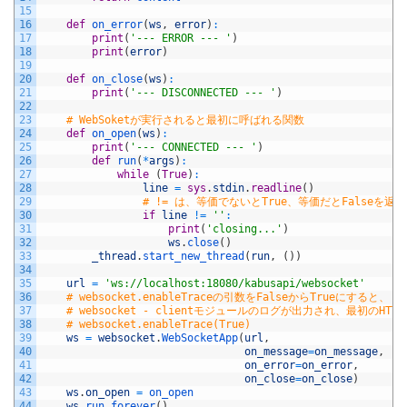
15
16
def
on_error
(
ws
,
error
)
:
17
print
(
'--- ERROR --- '
)
18
print
(
error
)
19
20
def
on_close
(
ws
)
:
21
print
(
'--- DISCONNECTED --- '
)
22
23
# WebSoketが実行されると最初に呼ばれる関数
24
def
on_open
(
ws
)
:
25
print
(
'--- CONNECTED --- '
)
26
def
run
(
*
args
)
:
27
while
(
True
)
:
28
line
=
sys
.
stdin
.
readline
(
)
29
# != は、等価でないとTrue、等価だとFalseを返
30
if
line
!=
''
:
31
print
(
'closing...'
)
32
ws
.
close
(
)
33
_thread
.
start_new_thread
(
run
,
(
)
)
34
35
url
=
'ws://localhost:18080/kabusapi/websocket'
36
# websocket.enableTraceの引数をFalseからTrueにすると、
37
# websocket - clientモジュールのログが出力され、最初
38
# websocket.enableTrace(True)
39
ws
=
websocket
.
WebSocketApp
(
url
,
40
on_message
=
on_message
,
41
on_error
=
on_error
,
42
on_close
=
on_close
)
43
ws
.
on_open
=
on_open
44
ws
.
run_forever
(
)