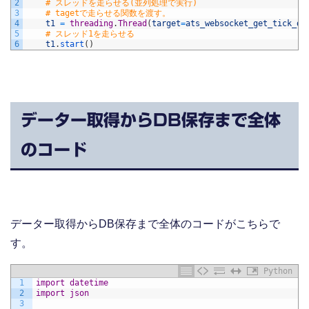
2
# スレッドを走らせる(並列処理で実行)
3
# tagetで走らせる関数を渡す。
4
t1
=
threading
.
Thread
(
target
=
ats_websocket_get_tick_da
5
# スレッド1を走らせる
6
t1
.
start
(
)
データー取得からDB保存まで全体
のコード
データー取得からDB保存まで全体のコードがこちらで
す。
Python
1
import
datetime
2
import
json
3