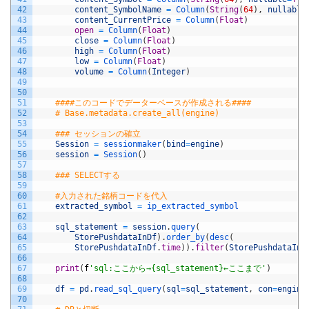
42
content_SymbolName
=
Column
(
String
(
64
)
,
nullable
43
content_CurrentPrice
=
Column
(
Float
)
44
open
=
Column
(
Float
)
45
close
=
Column
(
Float
)
46
high
=
Column
(
Float
)
47
low
=
Column
(
Float
)
48
volume
=
Column
(
Integer
)
49
50
51
####このコードでデーターベースが作成される####
52
# Base.metadata.create_all(engine)
53
54
### セッションの確立
55
Session
=
sessionmaker
(
bind
=
engine
)
56
session
=
Session
(
)
57
58
### SELECTする
59
60
#入力された銘柄コードを代入
61
extracted_symbol
=
ip_extracted_symbol
62
63
sql_statement
=
session
.
query
(
64
StorePushdataInDf
)
.
order_by
(
desc
(
65
StorePushdataInDf
.
time
)
)
.
filter
(
StorePushdataInD
66
67
print
(
f
'sql:ここから→{sql_statement}←ここまで'
)
68
69
df
=
pd
.
read_sql_query
(
sql
=
sql_statement
,
con
=
engine
70