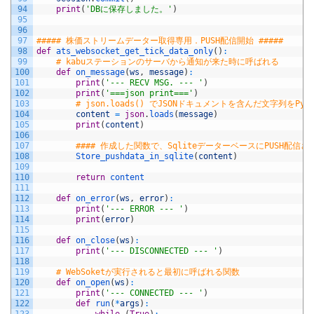
94
print
(
'DBに保存しました。'
)
95
96
97
##### 株価ストリームデーター取得専用．PUSH配信開始 #####
98
def
ats_websocket_get_tick_data_only
(
)
:
99
# kabuステーションのサーバから通知が来た時に呼ばれる
100
def
on_message
(
ws
,
message
)
:
101
print
(
'--- RECV MSG. --- '
)
102
print
(
'===json print==='
)
103
# json.loads() でJSONドキュメントを含んだ文字列をP
104
content
=
json
.
loads
(
message
)
105
print
(
content
)
106
107
#### 作成した関数で、SqliteデーターベースにPUSH配
108
Store_pushdata_in_sqlite
(
content
)
109
110
return
content
111
112
def
on_error
(
ws
,
error
)
:
113
print
(
'--- ERROR --- '
)
114
print
(
error
)
115
116
def
on_close
(
ws
)
:
117
print
(
'--- DISCONNECTED --- '
)
118
119
# WebSoketが実行されると最初に呼ばれる関数
120
def
on_open
(
ws
)
:
121
print
(
'--- CONNECTED --- '
)
122
def
run
(
*
args
)
: