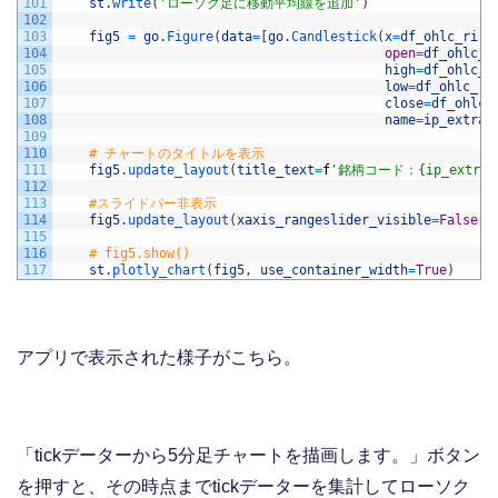
101
st
.
write
(
'ローソク足に移動平均線を追加'
)
102
103
fig5
=
go
.
Figure
(
data
=
[
go
.
Candlestick
(
x
=
df_ohlc_ri
[
'
104
open
=
df_ohlc_r
105
high
=
df_ohlc_r
106
low
=
df_ohlc_ri
107
close
=
df_ohlc_
108
name
=
ip_extrac
109
110
# チャートのタイトルを表示
111
fig5
.
update_layout
(
title_text
=
f
'銘柄コード：{ip_extract
112
113
#スライドバー非表示
114
fig5
.
update_layout
(
xaxis_rangeslider_visible
=
False
)
115
116
# fig5.show()
117
st
.
plotly_chart
(
fig5
,
use_container_width
=
True
)
アプリで表示された様子がこちら。
「tickデーターから5分足チャートを描画します。」ボタン
を押すと、その時点までtickデーターを集計してローソク