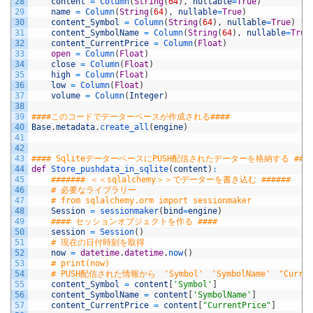
28
content
=
Column
(
String
(
64
)
,
nullable
=
True
)
29
name
=
Column
(
String
(
64
)
,
nullable
=
True
)
30
content_Symbol
=
Column
(
String
(
64
)
,
nullable
=
True
)
31
content_SymbolName
=
Column
(
String
(
64
)
,
nullable
=
True
32
content_CurrentPrice
=
Column
(
Float
)
33
open
=
Column
(
Float
)
34
close
=
Column
(
Float
)
35
high
=
Column
(
Float
)
36
low
=
Column
(
Float
)
37
volume
=
Column
(
Integer
)
38
39
####このコードでデーターベースが作成される####
40
Base
.
metadata
.
create_all
(
engine
)
41
42
43
#### SqliteデーターベースにPUSH配信されたデーターを格納する ###
44
def
Store_pushdata_in_sqlite
(
content
)
:
45
####### ＜＜sqlalchemy＞＞でデーターを書き込む ######
46
# 必要なライブラリー
47
# from sqlalchemy.orm import sessionmaker
48
Session
=
sessionmaker
(
bind
=
engine
)
49
#### セッションオブジェクトを作る ####
50
session
=
Session
(
)
51
# 現在の日付時刻を取得
52
now
=
datetime
.
datetime
.
now
(
)
53
# print(now)
54
# PUSH配信された情報から　'Symbol'　'SymbolName'　"Curr
55
content_Symbol
=
content
[
'Symbol'
]
56
content_SymbolName
=
content
[
'SymbolName'
]
57
content_CurrentPrice
=
content
[
"CurrentPrice"
]