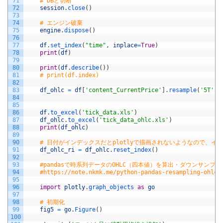
71
# DBと切断
72
session
.
close
(
)
73
74
# エンジン破棄
75
engine
.
dispose
(
)
76
77
df
.
set_index
(
"time"
,
inplace
=
True
)
78
print
(
df
)
79
80
print
(
df
.
describe
(
)
)
81
# print(df.index)
82
83
df_ohlc
=
df
[
'content_CurrentPrice'
]
.
resample
(
'5T'
)
.
84
85
86
df
.
to_excel
(
'tick_data.xls'
)
87
df_ohlc
.
to_excel
(
'tick_data_ohlc.xls'
)
88
print
(
df_ohlc
)
89
90
# 日付がインデックスだとplotlyで描画されないようなので、イ
91
df_ohlc_ri
=
df_ohlc
.
reset_index
(
)
92
93
#pandasで時系列データのOHLC（四本値）を算出・ダウンサンプリ
94
#https://note.nkmk.me/python-pandas-resampling-ohlc/
95
96
import
plotly
.
graph_objects 
as
go
97
98
# 初期化
99
fig5
=
go
.
Figure
(
)
100