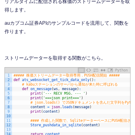
リアルタイムに配信される株価のストリームデーターを取
得します。
auカブコム証券APIのサンプルコードを流用して、関数を
作ります。
ストリームデーターを取得する関数がこちら。
Python
1
##### 株価ストリームデーター取得専用．PUSH配信開始 #####
2
def
ats_websocket_get_tick_data_only
(
)
:
3
# kabuステーションのサーバから通知が来た時に呼ばれる
4
def
on_message
(
ws
,
message
)
:
5
print
(
'--- RECV MSG. --- '
)
6
print
(
'===json print==='
)
7
# json.loads() でJSONドキュメントを含んだ文字列をPy
8
content
=
json
.
loads
(
message
)
9
print
(
content
)
10
11
#### 作成した関数で、SqliteデーターベースにPUSH配信
12
Store_pushdata_in_sqlite
(
content
)
13
14
return
content