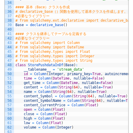
34
35
#### 基本（Bace）クラスを作成
36
# declarative_base（）関数を使用して基本クラスを作成します。
37
#必要なライブラリー
38
# from sqlalchemy.ext.declarative import declarative_bas
39
Base
=
declarative_base
(
)
40
41
#### クラスを継承してテーブルを定義する
42
#必要なライブラリー
43
# from sqlalchemy import Column
44
# from sqlalchemy import DateTime
45
# from sqlalchemy.types import Float
46
# from sqlalchemy.types import Integer
47
# from sqlalchemy.types import String
48
class
StorePushdataInDf
(
Base
)
:
49
__tablename__
=
'stream_data'
50
id
=
Column
(
Integer
,
primary_key
=
True
,
autoincrement
51
time
=
Column
(
DateTime
,
nullable
=
False
)
52
get_time
=
Column
(
DateTime
,
nullable
=
False
)
53
content
=
Column
(
String
(
64
)
,
nullable
=
True
)
54
name
=
Column
(
String
(
64
)
,
nullable
=
True
)
55
content_Symbol
=
Column
(
String
(
64
)
,
nullable
=
True
)
56
content_SymbolName
=
Column
(
String
(
64
)
,
nullable
=
Tru
57
content_CurrentPrice
=
Column
(
Float
)
58
open
=
Column
(
Float
)
59
close
=
Column
(
Float
)
60
high
=
Column
(
Float
)
61
low
=
Column
(
Float
)
62
volume
=
Column
(
Integer
)
63