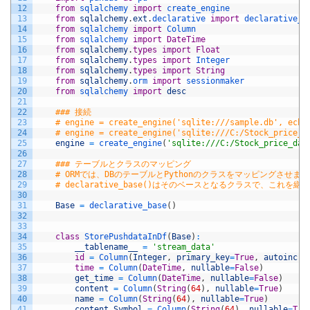
12
from
sqlalchemy 
import
create_engine
13
from
sqlalchemy
.
ext
.
declarative 
import
declarative_b
14
from
sqlalchemy 
import
Column
15
from
sqlalchemy 
import
DateTime
16
from
sqlalchemy
.
types
import
Float
17
from
sqlalchemy
.
types
import
Integer
18
from
sqlalchemy
.
types
import
String
19
from
sqlalchemy
.
orm 
import
sessionmaker
20
from
sqlalchemy 
import
desc
21
22
### 接続
23
# engine = create_engine('sqlite:///sample.db', echo
24
# engine = create_engine('sqlite:///C:/Stock_price_d
25
engine
=
create_engine
(
'sqlite:///C:/Stock_price_dat
26
27
### テーブルとクラスのマッピング
28
# ORMでは、DBのテーブルとPythonのクラスをマッピングさせま
29
# declarative_base()はそのベースとなるクラスで、こ
30
31
Base
=
declarative_base
(
)
32
33
34
class
StorePushdataInDf
(
Base
)
:
35
__tablename__
=
'stream_data'
36
id
=
Column
(
Integer
,
primary_key
=
True
,
autoincre
37
time
=
Column
(
DateTime
,
nullable
=
False
)
38
get_time
=
Column
(
DateTime
,
nullable
=
False
)
39
content
=
Column
(
String
(
64
)
,
nullable
=
True
)
40
name
=
Column
(
String
(
64
)
,
nullable
=
True
)
41
content_Symbol
=
Column
(
String
(
64
)
,
nullable
=
Tru