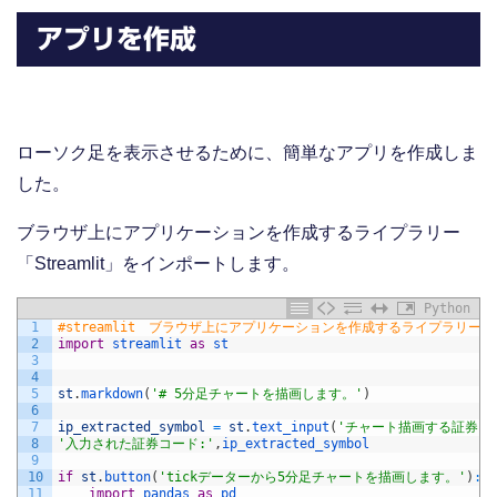
アプリを作成
ローソク足を表示させるために、簡単なアプリを作成しま
した。
ブラウザ上にアプリケーションを作成するライプラリー
「Streamlit」をインポートします。
Python
1
#streamlit　ブラウザ上にアプリケーションを作成するライプラリー
2
import
streamlit 
as
st
3
4
5
st
.
markdown
(
'# 5分足チャートを描画します。'
)
6
7
ip_extracted_symbol
=
st
.
text_input
(
'チャート描画する証券コ
8
'入力された証券コード:'
,
ip_extracted_symbol
9
10
if
st
.
button
(
'tickデーターから5分足チャートを描画します。'
)
:
11
import
pandas 
as
pd