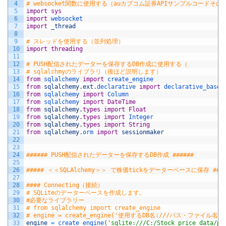
4
# websocket関数に使用する（auカブコム証券APIサンプルコードその
5
import
sys
6
import
websocket
7
import
_thread
8
9
# スレッドを使用する（並列処理）
10
import
threading
11
12
# PUSH配信されたデーターを保存するDB作成に使用する（
13
# sqlalchmyのライブラリ（後ほど説明します）
14
from
sqlalchemy 
import
create_engine
15
from
sqlalchemy
.
ext
.
declarative 
import
declarative_base
16
from
sqlalchemy 
import
Column
17
from
sqlalchemy 
import
DateTime
18
from
sqlalchemy
.
types
import
Float
19
from
sqlalchemy
.
types
import
Integer
20
from
sqlalchemy
.
types
import
String
21
from
sqlalchemy
.
orm 
import
sessionmaker
22
23
24
###### PUSH配信されたデーターを保存するDB作成 ######
25
26
##### ＜＜SQLAlchemy＞＞ で株価tickをデーターベースに保存 ###
27
28
#### Connecting（接続）
29
# SQLiteのデーターベースを作成します。
30
#必要なライブラリー
31
# from sqlalchemy import create_engine
32
# engine = create_engine('使用するDB名:///パス・ファイル名', 
33
engine
=
create_engine
(
'sqlite:///C:/Stock_price_data/pu