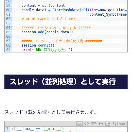
58
59
content
=
str
(
content
)
60
candle_data1
=
StorePushdataInDf
(
time
=
now
,
get_time
=
no
61
content_SymbolName
=
c
62
# print(candle_data1.time)
63
64
######　セッションにａｄｄする ######
65
session
.
add
(
candle_data1
)
66
67
##### コミットして初めて永続化決定 ########
68
session
.
commit
(
)
69
print
(
'DBに保存しました。'
)
スレッド（並列処理）として実行
スレッド（並列処理）として実行させます。
Python
1
if
__name__
==
'__main__'
: