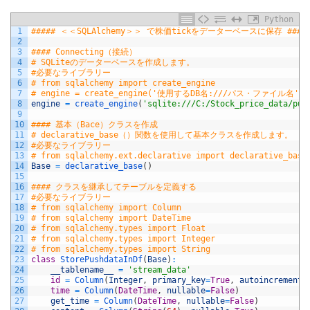
Python
1
##### ＜＜SQLAlchemy＞＞ で株価tickをデーターベースに保存 ####
2
3
#### Connecting（接続）
4
# SQLiteのデーターベースを作成します。
5
#必要なライブラリー
6
# from sqlalchemy import create_engine
7
# engine = create_engine('使用するDB名:///パス・ファイル名', e
8
engine
=
create_engine
(
'sqlite:///C:/Stock_price_data/pus
9
10
#### 基本（Bace）クラスを作成
11
# declarative_base（）関数を使用して基本クラスを作成します。
12
#必要なライブラリー
13
# from sqlalchemy.ext.declarative import declarative_base
14
Base
=
declarative_base
(
)
15
16
#### クラスを継承してテーブルを定義する
17
#必要なライブラリー
18
# from sqlalchemy import Column
19
# from sqlalchemy import DateTime
20
# from sqlalchemy.types import Float
21
# from sqlalchemy.types import Integer
22
# from sqlalchemy.types import String
23
class
StorePushdataInDf
(
Base
)
:
24
__tablename__
=
'stream_data'
25
id
=
Column
(
Integer
,
primary_key
=
True
,
autoincrement
=
26
time
=
Column
(
DateTime
,
nullable
=
False
)
27
get_time
=
Column
(
DateTime
,
nullable
=
False
)